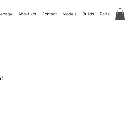
epage
About Us
Contact
Models
Builds
Parts
e